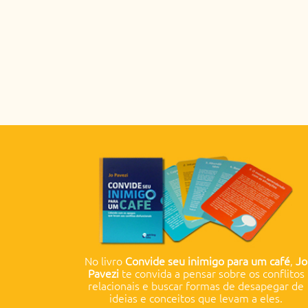
No livro
Convide seu inimigo para um café
,
Jo
Pavezi
te convida a pensar sobre os conflitos
relacionais e buscar formas de desapegar de
ideias e conceitos que levam a eles.