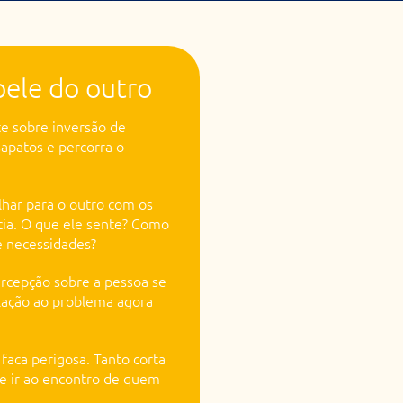
 pele do outro
te sobre inversão de
sapatos e percorra o
lhar para o outro com os
cia. O que ele sente? Como
e necessidades?
percepção sobre a pessoa se
lação ao problema agora
aca perigosa. Tanto corta
de ir ao encontro de quem