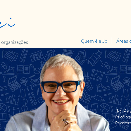
Quem é a Jo
Áreas 
 organizações
Jo Pa
Psicólog
Psicoter