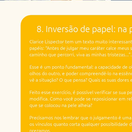
8. Inversão de papel: na
Clarice Lispector tem um texto muito interessan
papéis: “Antes de julgar meu caráter calce meus 
caminho que percorri, viva as minhas tristezas...”.
Esse é um ponto fundamental: a capacidade de o
olhos do outro, e poder compreendê-lo na essên
vê a situação? O que pensa? Quais as suas dores 
Feito esse exercício, é possível verificar se sua 
modifica. Como você pode se reposicionar em re
que se colocou na pele alheia?
Precisamos nos lembrar que o julgamento é uma f
os vínculos quanto corta qualquer possibilidade 
prezamos.