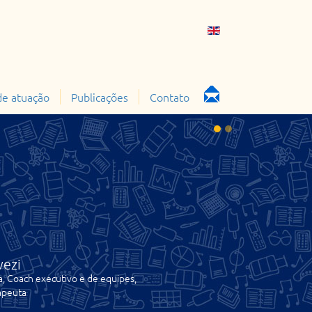
de atuação
Publicações
Contato
vezi
a, Coach executivo e de equipes,
apeuta