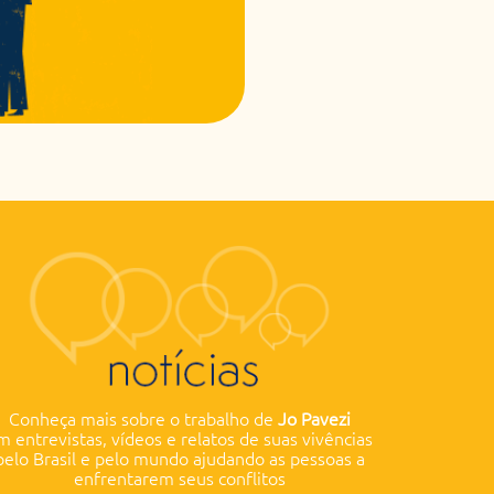
Conheça mais sobre o trabalho de
Jo Pavezi
m
entrevistas, vídeos e relatos de suas vivências
pelo Brasil e pelo mundo ajudando as pessoas a
enfrentarem seus conflitos