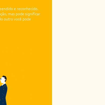
eendido e reconhecido.
ação, mas pode significar
do outro você pode