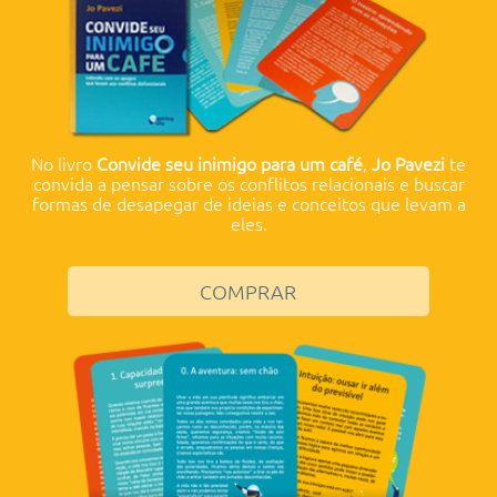
No livro
Convide seu inimigo para um café
,
Jo Pavezi
te
convida a pensar sobre os conflitos relacionais e buscar
formas de desapegar de ideias e conceitos que levam a
eles.
COMPRAR